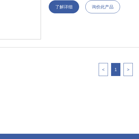
了解详细
询价此产品
<
1
>